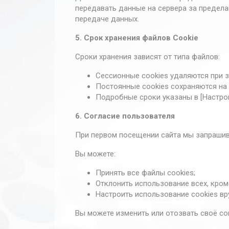
Яндекс.Метрику для
передавать данные на сервера за предела
анализа
передаче данных.
посещаемости сайта.
5. Срок хранения файлов Cookie
Сроки хранения зависят от типа файлов:
Функциональные
файлы Cookie
Сессионные cookies удаляются при з
Запоминают
Постоянные cookies сохраняются на 
ваши
предпочтения
Подробные сроки указаны в [Настрой
(например, язык
сайта или
6. Согласие пользователя
выбранный
регион), чтобы
При первом посещении сайта мы запрашива
сделать
использование
Вы можете:
сайта более
удобным.
Принять все файлы cookies;
Отклонить использование всех, кром
Настроить использование cookies вр
Файлы
Cookie
Вы можете изменить или отозвать своё сог
таргетинга и