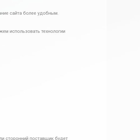
ание сайта более удобным.
жем использовать технологии
сли сторонний поставщик будет