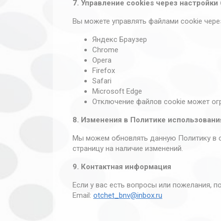
рекламы
7. Управление cookies через настройки
Используются
для показа
Вы можете управлять файлами cookie чере
вам рекламы,
которая
Яндекс Браузер
может быть
Chrome
более
Opera
релевантной
Firefox
вашим
Safari
интересам. Мы
можем
Microsoft Edge
использовать
Отключение файлов cookie может ог
технологии
Яндекс.Директ.
8. Изменения в Политике использовани
Мы можем обновлять данную Политику в сл
страницу на наличие изменений.
9. Контактная информация
Если у вас есть вопросы или пожелания, п
Email:
otchet_bnv@inbox.ru