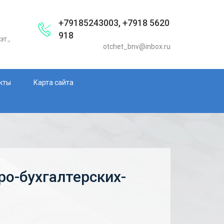
+79185243003, +7918 5620
918
эт.,
otchet_bnv@inbox.ru
кты
Карта сайта
ро-бухгалтерских-