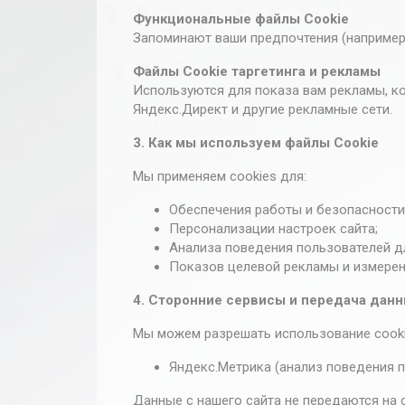
для корректной
Функциональные файлы Cookie
работы сайта
Запоминают ваши предпочтения (например,
и его функций,
таких как
Файлы Cookie таргетинга и рекламы
безопасность
Используются для показа вам рекламы, к
и авторизация.
Яндекс.Директ и другие рекламные сети.
Эти файлы не
требуют
3. Как мы используем файлы Cookie
согласия
пользователя.
Мы применяем cookies для:
Обеспечения работы и безопасности 
Файлы Cookie
Персонализации настроек сайта;
аналитики и
Анализа поведения пользователей д
производительности
Показов целевой рекламы и измерен
Помогают собирать
анонимную
4. Сторонние сервисы и передача дан
информацию о
взаимодействии
Мы можем разрешать использование cookie
пользователей с
сайтом для
Яндекс.Метрика (анализ поведения 
улучшения его работы.
Например, мы можем
использовать
Данные с нашего сайта не передаются на